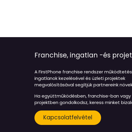
Franchise, ingatlan -és pro
A FirstPhone franchise rendszer működtetés
ingatlanok kezelésével és üzleti projektek
megvalósításával segítjük partnereink növe
Ha együttműködésben, franchise-ban vagy f
projektben gondolkodsz, keress minket biza
Kapcsolatfelvétel