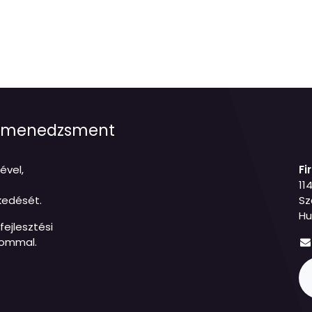
jetmenedzsment
ével,
Fi
11
kedését.
Sz
Hu
ejlesztési
lommal.