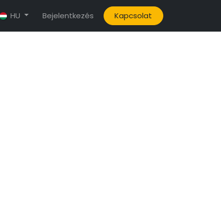
Bejelentkezés
Kapcsolat
HU