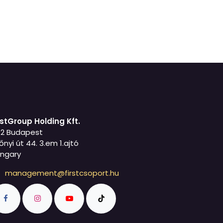
rstGroup Holding Kft.
42 Budapest
őnyi út 44. 3.em 1.ajtó
ngary
management@firstcsoport.hu