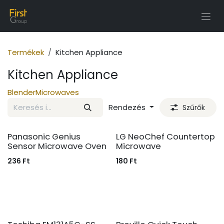
Tartalomra ugrás
Termékek
Kitchen Appliance
Kitchen Appliance
Blender
Microwaves
Rendezés
Szűrők
Panasonic Genius
LG NeoChef Countertop
Sensor Microwave Oven
Microwave
236
Ft
180
Ft