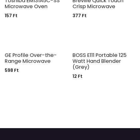
Toshiba EM131A5C-SS
Breville Quick Touch
Microwave Oven
Crisp Microwave
157
Ft
377
Ft
GE Profile Over-the-
BOSS E111 Portable 125
Range Microwave
Watt Hand Blender
(Grey)
598
Ft
12
Ft